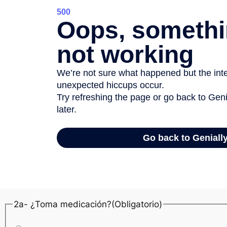
Ficha Médica
1- Asistencia médica(Obligatorio)
ASSE
Otra
2- Alergias: ¿a qué?
2a- ¿Toma medicación?(Obligatorio)